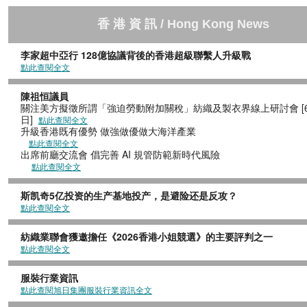
香 港
資
訊
/ Hong Kong News
李家超中亞行 128億協議背後的香港超級聯繫人升級戰
點此查閱全文
陳祖恒議員
關注美方擬徵所謂「強迫勞動附加關稅」紡織及製衣界線上研討會 [6
日]
點此查閱全文
升級香港既有優勢 做強做優做大海洋產業
點此查閱全文
出席前廳交流會 倡完善 AI 規管防範新時
點此查閱全文
斯凯奇5亿投资的生产基地投产，是避险还是反攻？
點此查閱全文
紡織業聯會獲邀擔任《2026香港小姐競選》的主要評判之一
點此查閱全文
服裝行業資訊
點此查閱旭日集團服裝行業資訊全文