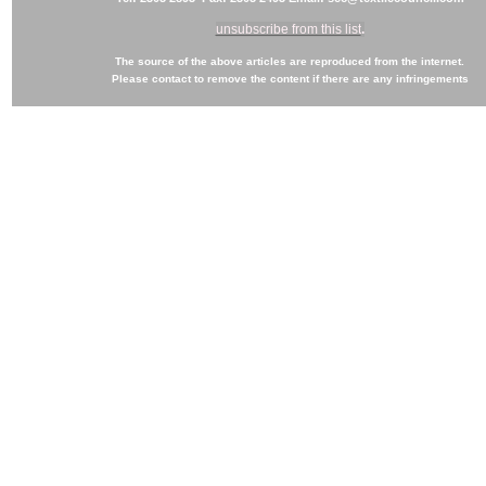
unsubscribe from this list
.
The source of the above articles are reproduced from the internet.
Please contact to remove the content if there are any infringements