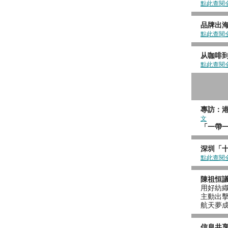
點此查閱
品牌出海
點此查閱
从咖啡
點此查閱
專訪
文
「一
深圳「十
點此查閱
陳祖恒
用好紡
主
航天
信息共享