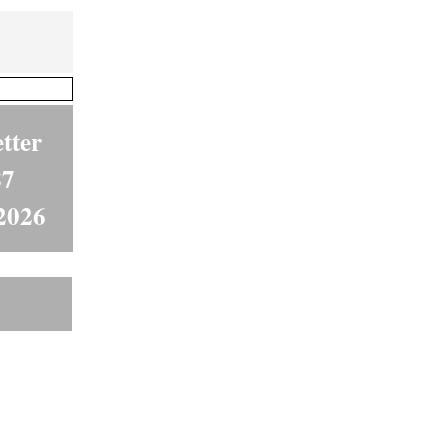
tter
87
2026