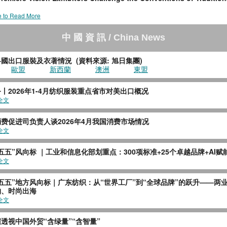
e to Read More
中 國 資 訊 / China News
各國出口服裝及衣著情況
(
資料來源
:
旭日集團
)
歐盟
新西蘭
澳洲
東盟
丨2026年1-4月纺织服装重点省市对美出口概况
全文
费促进司负责人谈2026年4月我国消费市场情况
全文
五五”风向标 ｜工业和信息化部划重点：300项标准+25个卓越品牌+AI赋
全文
五五”地方风向标｜广东纺织：从“世界工厂”到“全球品牌”的跃升——两
构、时尚出海
全文
透视中国外贸“含绿量”“含智量”