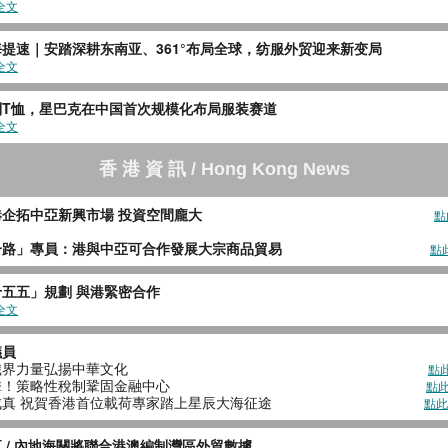
全文
提速｜安踏深耕东南亚、361°布局全球，纺服外贸迎来新变局
全文
到T恤，星巴克在中国首次规模化布局服装赛道
全文
香 港 資 訊 / Hong Kong News
：港企拓中亞新興市場 投資空間龐大
點
帶一路」專員：港與中亞可合作發展大宗商品貿易
點
五五」規劃 與港緊密合作
全文
議員
織界力量弘揚中華文化
點
動出擊！策略性稅制鞏固金融中心
點
夢成真 祝賀香港首位載荷專家踏上星辰大海征途
點此
 / 內地海關將聯合港澳編制灣區外貿數據